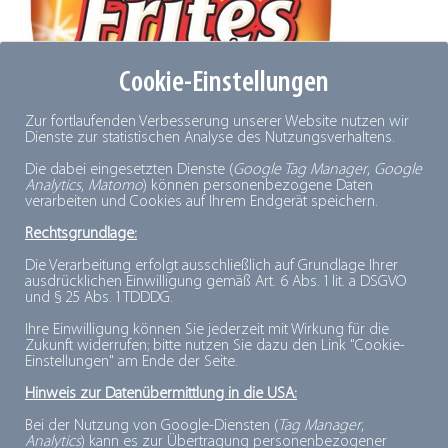
Cookie-Einstellungen
Zur fortlaufenden Verbesserung unserer Website nutzen wir
Dienste zur statistischen Analyse des Nutzungsverhaltens.
Die dabei eingesetzten Dienste (
Google Tag Manager
,
Google
Analytics
,
Matomo
) können personenbezogene Daten
verarbeiten und Cookies auf Ihrem Endgerät speichern.
Rechtsgrundlage:
© McCain GmbH
Die Verarbeitung erfolgt ausschließlich auf Grundlage Ihrer
ausdrücklichen Einwilligung gemäß Art. 6 Abs. 1 lit. a DSGVO
und § 25 Abs. 1 TDDDG.
Im Jahr 1979 kamen die ersten TK-Pommes in
Deutschland auf den Markt.
Ihre Einwilligung können Sie jederzeit mit Wirkung für die
Zukunft widerrufen; bitte nutzen Sie dazu den Link "Cookie-
Die „1-2-3 Frites“ von McCain.
Einstellungen" am Ende der Seite.
Hinweis zur Datenübermittlung in die USA:
Das revolutionäre war damals die besondere
Bei der Nutzung von Google-Diensten (
Tag Manager
,
Eigenschaft der McCain-Pommes: Die Frites konnte
Analytics
) kann es zur Übertragung personenbezogener