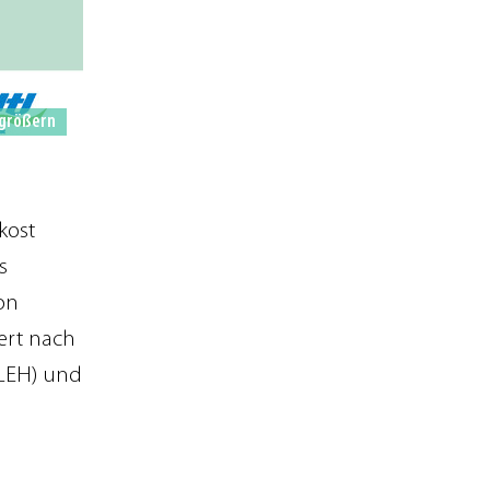
größern
kost
s
on
ert nach
(LEH) und