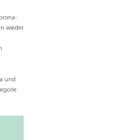
orona-
en wieder
n
za und
tegorie