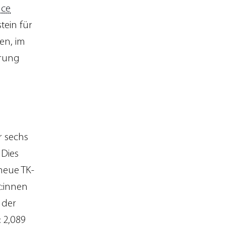
nce
ein für
en, im
hrung
r sechs
 Dies
neue TK-
:innen
 der
 2,089