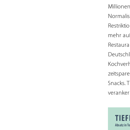
Millione
Normalis
Restrikt
mehr auß
Restaura
Deutsch
Kochverh
zeitspar
Snacks. 
veranker