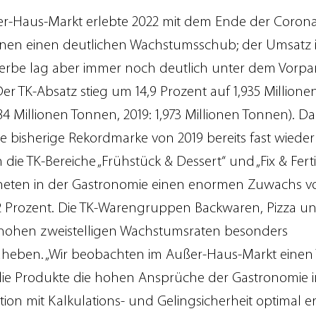
r-Haus-Markt erlebte 2022 mit dem Ende der Corona
ionen einen deutlichen Wachstumsschub; der Umsatz 
rbe lag aber immer noch deutlich unter dem Vorp
Der TK-Absatz stieg um 14,9 Prozent auf 1,935 Million
684 Millionen Tonnen, 2019: 1,973 Millionen Tonnen). D
e bisherige Rekordmarke von 2019 bereits fast wieder 
 die TK-Bereiche „Frühstück & Dessert“ und „Fix & Fert
neten in der Gastronomie einen enormen Zuwachs v
2 Prozent. Die TK-Warengruppen Backwaren, Pizza u
 hohen zweistelligen Wachstumsraten besonders
heben. „Wir beobachten im Außer-Haus-Markt einen
 die Produkte die hohen Ansprüche der Gastronomie 
ion mit Kalkulations- und Gelingsicherheit optimal e