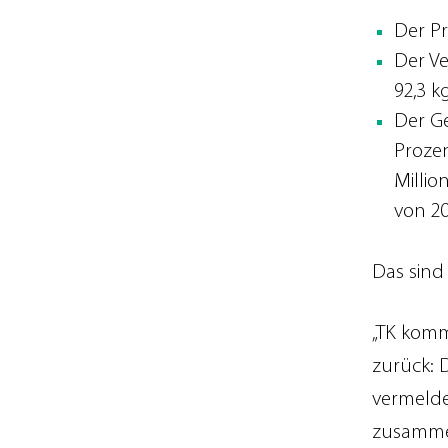
Der Pr
Der Ve
92,3 kg
Der G
Prozen
Millio
von 20
Das sin
„TK komm
zurück: 
vermelde
zusammen