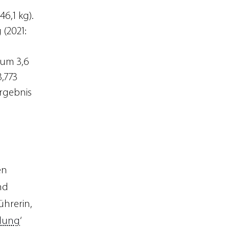
46,1 kg).
 (2021:
 um 3,6
,773
Ergebnis
en
nd
ührerin,
hlung
‘