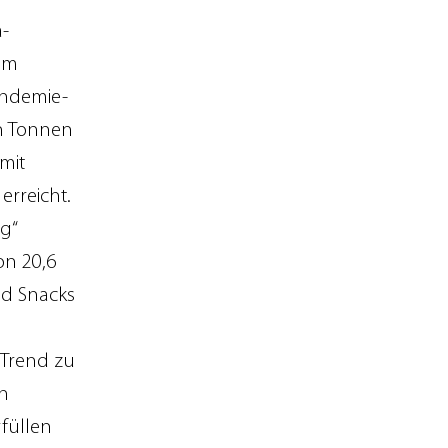
-
im
andemie-
en Tonnen
amit
erreicht.
ig“
on 20,6
nd Snacks
 Trend zu
in
rfüllen