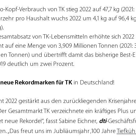
o-Kopf-Verbrauch von TK stieg 2022 auf 47,7 kg (2021: 
rzehr pro Haushalt wuchs 2022 um 4,1 kg auf 96,4 kg
).
esamtabsatz von TK-Lebensmitteln erhöhte sich 2022
t auf eine Menge von 3,909 Millionen Tonnen (2021: 3
nen Tonnen) und übertrifft damit das bisherige Best-
19 deutlich um zwei Prozent.
d
neue Rekordmarken für TK
in Deutschland!
t 2022 gestärkt aus den zurückliegenden Krisenjahr
Der Gesamtmarkt TK verzeichnete ein kräftiges Plus u
t neue Rekorde!“, fasst Sabine Eichner,
dti
-Geschäftsf
. „Das freut uns im Jubliäumsjahr ‚100 Jahre
Tiefkü