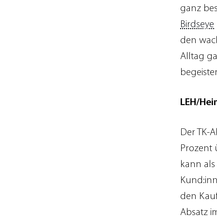
ganz bes
Birdseye
den wach
Alltag g
begeiste
LEH/Heim
Der TK-A
Prozent 
kann als
Kund:in
den Kauf 
Absatz i