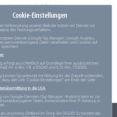
en einerseits in der Minimierung
Cookie-Einstellungen
zum Beispiel die Nachfrage der
duktionsinfrastruktur dazu
den Verbesserung unserer Website nutzen wir Dienste zur
Analyse des Nutzungsverhaltens.
nde Rohstoffqualität zu
esetzten Dienste (
Google Tag Manager
,
Google Analytics
,
nen personenbezogene Daten verarbeiten und Cookies auf
 speichern.
ge:
r volkswirtschaftlich relevante
g erfolgt ausschließlich auf Grundlage Ihrer ausdrücklichen
rt und vom Projektträger
mäß Art. 6 Abs. 1 lit. a DSGVO und § 25 Abs. 1 TDDDG.
ng können Sie jederzeit mit Wirkung für die Zukunft widerrufen;
e dazu den Link "Cookie-Einstellungen" am Ende der Seite.
tenübermittlung in die USA:
g von Google-Diensten (
Tag Manager
,
Analytics
) kann es zur
rsonenbezogener Daten, insbesondere Ihrer IP-Adresse, in
en.
 als unsicheres Drittland im Sinne der DSGVO: Es besteht das
Sitemap