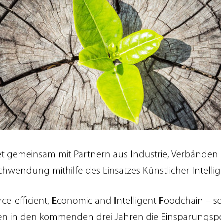
t gemeinsam mit Partnern aus Industrie, Verbänden 
wendung mithilfe des Einsatzes Künstlicher Intellige
ce-efficient,
E
conomic and
I
ntelligent
F
oodchain – so
en in den kommenden drei Jahren die Einsparungspote