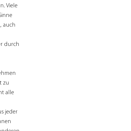
. Viele
Sinne
, auch
r durch
nehmen
t zu
t alle
s jeder
innen