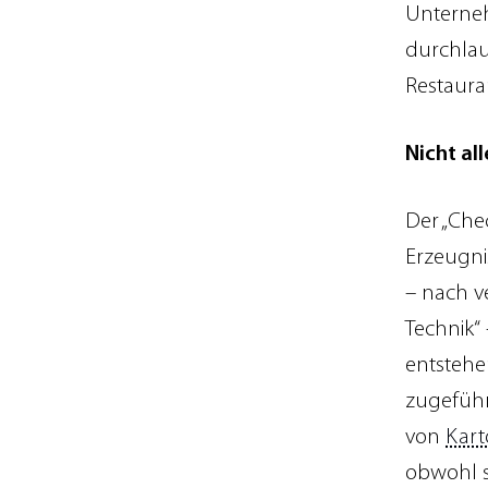
Unterneh
durchlau
Restaura
Nicht al
Der „Che
Erzeugni
– nach v
Technik“
entstehe
zugeführ
von
Kart
obwohl 