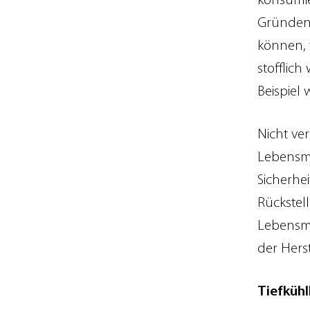
konsumie
Gründen 
können, 
stofflic
Beispiel 
Nicht ver
Lebensmi
Sicherhe
Rückstel
Lebensmi
der Hers
Tiefkühl