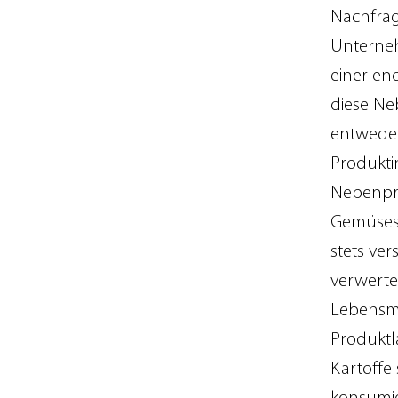
Nachfrag
Unterneh
einer en
diese Ne
entwede
Produkti
Nebenpro
Gemüses
stets ver
verwerte
Lebensmit
Produktl
Kartoffe