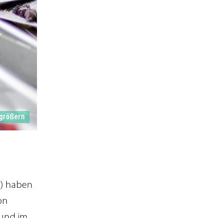
größern
U) haben
on
 und im