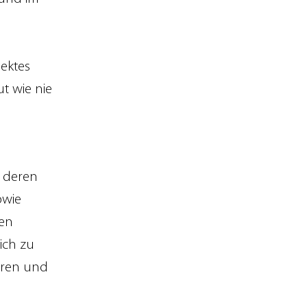
jektes
ut wie nie
 deren
owie
en
lich zu
eren und