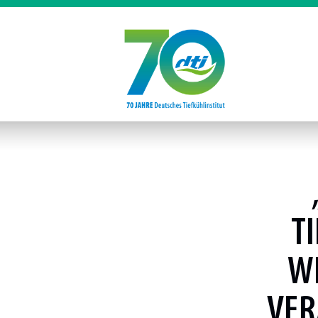
T
WI
VER