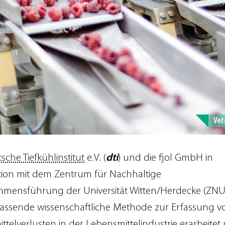
Ver
sche Tiefkühlinstitut
e.V. (
dti
) und die fjol GmbH in
ion mit dem Zentrum für Nachhaltige
mensführung der Universität Witten/Herdecke (ZN
assende wissenschaftliche Methode zur Erfassung v
ttelverlusten in der Lebensmittelindustrie erarbeitet