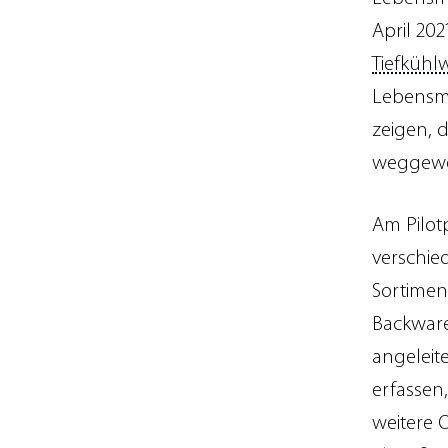
April 20
Tiefkühlw
Lebensmit
zeigen, d
weggewo
Am Pilot
verschie
Sortimen
Backwar
angeleite
erfassen
weitere 