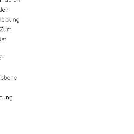
 anderen
rden
rmeidung
. Zum
det.
en
riebene
rtung