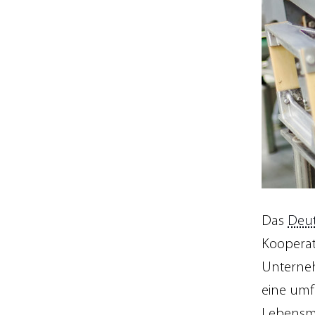
Das
Deut
Kooperat
Unterneh
eine umf
Lebensmi