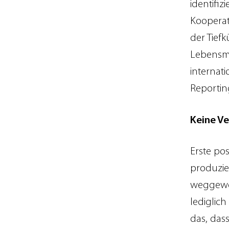
identifi
Kooperat
der Tief
Lebensmi
internat
Reportin
Keine Ve
Erste pos
produzie
weggewor
lediglic
das, das