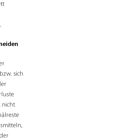
tt
.
rmeiden
er
bzw. sich
der
rluste
 nicht
älreste
smitteln,
der