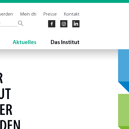
 werden
Mein dti
Presse
Kontakt
Aktuelles
Das Institut
R
UT
DER
NDEN