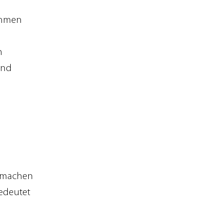
ehmen
m
and
e
n machen
bedeutet