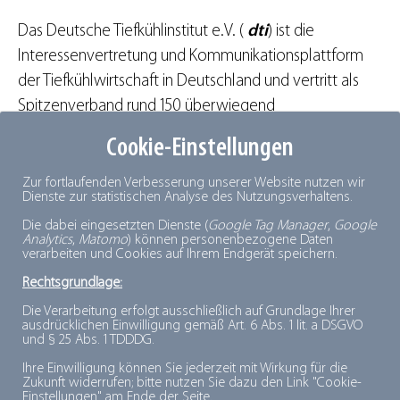
Das Deutsche Tiefkühlinstitut e.V. (
dti
) ist die
Interessenvertretung und Kommunikationsplattform
der Tiefkühlwirtschaft in Deutschland und vertritt als
Spitzenverband rund 150 überwiegend
mittelständische Unternehmen aus allen Teilen der
Cookie-Einstellungen
Tiefkühlkette, von Industrie über Logistik und Handel.
Die Tiefkühlwirtschaft, mit einem Gesamtumsatz von
Zur fortlaufenden Verbesserung unserer Website nutzen wir
Dienste zur statistischen Analyse des Nutzungsverhaltens.
über 22 Milliarden Euro einer der wichtigsten Zweige
Die dabei eingesetzten Dienste (
Google Tag Manager
,
Google
der Lebensmittelindustrie, versorgt täglich rund 83
Analytics
,
Matomo
) können personenbezogene Daten
verarbeiten und Cookies auf Ihrem Endgerät speichern.
Millionen Menschen mit
frischen
,
tiefgekühlten
Lebensmitteln. 2024 stieg der Pro-Kopf-Verbrauch von
Rechtsgrundlage:
Tiefkühlprodukten in Deutschland laut dti-
Die Verarbeitung erfolgt ausschließlich auf Grundlage Ihrer
ausdrücklichen Einwilligung gemäß Art. 6 Abs. 1 lit. a DSGVO
Absatzstatistik auf einen Rekordwert von 50 kg. Der
und § 25 Abs. 1 TDDDG.
Gesamtabsatz lag 2024 bei über vier Millionen Tonnen.
Ihre Einwilligung können Sie jederzeit mit Wirkung für die
Zukunft widerrufen; bitte nutzen Sie dazu den Link "Cookie-
Einstellungen" am Ende der Seite.
Kontakt: